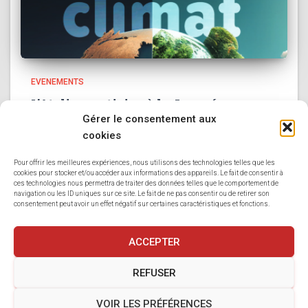
EVENEMENTS
L’Atelier participe à la Journée
Mondiale du Climat
Gérer le consentement aux
cookies
Ce week-end, de nombreux ateliers, projections et
fresques participative dans le cadre de la Journée
Pour offrir les meilleures expériences, nous utilisons des technologies telles que les
cookies pour stocker et/ou accéder aux informations des appareils. Le fait de consentir à
mondiale du Climat ! Ça se passe à la Maison Saint-Sever
ces technologies nous permettra de traiter des données telles que le comportement de
de 14h à 18h En partenariat avec Florakova Lulu
navigation ou les ID uniques sur ce site. Le fait de ne pas consentir ou de retirer son
Lire la suite
consentement peut avoir un effet négatif sur certaines caractéristiques et fonctions.
ACCEPTER
REFUSER
MENTIONS LÉGALES
POLITIQUE DE COOKIES
VOIR LES PRÉFÉRENCES