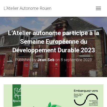
L'Atelier Autonome Rouen
O
U
V
R
I
L’Atelier autonome participe à la
R
/
Semaine Européenne du
F
Développement Durable 2023
E
R
M
Published by
Jean-Seb
on
8 septembre 2023
E
R
L
A
N
A
V
I
G
A