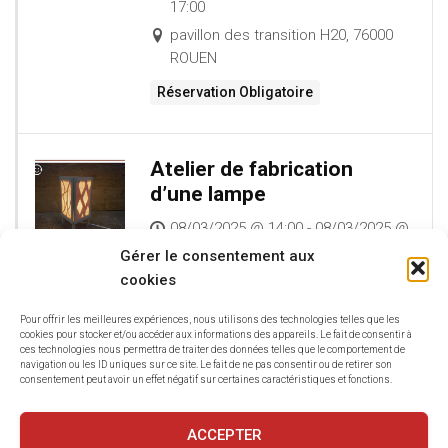
17:00
pavillon des transition H20, 76000
ROUEN
Réservation Obligatoire
Atelier de fabrication
d’une lampe
08/03/2025 @ 14:00 - 08/03/2025 @
17:00
Gérer le consentement aux
pavillon des transition H20, 76000
cookies
ROUEN
Pour offrir les meilleures expériences, nous utilisons des technologies telles que les
cookies pour stocker et/ou accéder aux informations des appareils. Le fait de consentir à
ces technologies nous permettra de traiter des données telles que le comportement de
navigation ou les ID uniques sur ce site. Le fait de ne pas consentir ou de retirer son
consentement peut avoir un effet négatif sur certaines caractéristiques et fonctions.
CHARGER PLUS D’ANNONCES
ACCEPTER