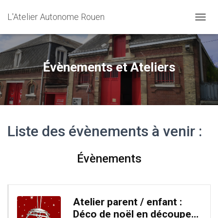
L'Atelier Autonome Rouen
O
U
V
R
I
Évènements et Ateliers
R
/
F
E
R
M
Liste des évènements à venir :
E
R
L
A
Évènements
N
A
V
I
Atelier parent / enfant :
G
A
Déco de noël en découpe