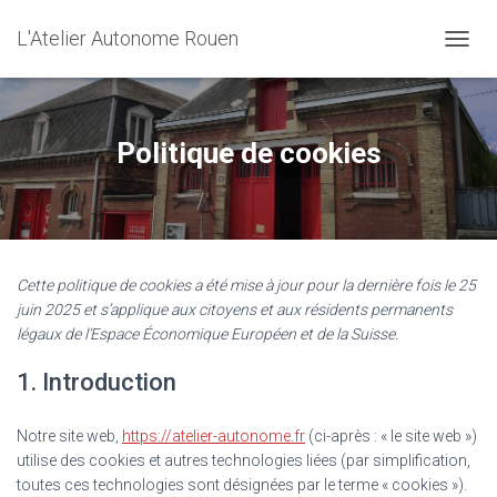
L'Atelier Autonome Rouen
O
U
V
R
I
Politique de cookies
R
/
F
E
R
M
Cette politique de cookies a été mise à jour pour la dernière fois le 25
E
juin 2025 et s’applique aux citoyens et aux résidents permanents
R
L
légaux de l’Espace Économique Européen et de la Suisse.
A
N
1. Introduction
A
V
Notre site web,
https://atelier-autonome.fr
(ci-après : « le site web »)
I
G
utilise des cookies et autres technologies liées (par simplification,
A
toutes ces technologies sont désignées par le terme « cookies »).