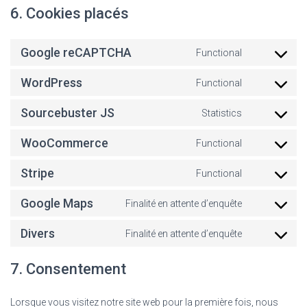
6. Cookies placés
Google reCAPTCHA
Functional
Consent
to
WordPress
Functional
service
Consent
google-
to
Sourcebuster JS
Statistics
recaptcha
service
Consent
wordpress
to
WooCommerce
Functional
service
Consent
sourcebust
to
Stripe
Functional
js
service
Consent
woocomme
to
Google Maps
Finalité en attente d’enquête
service
Consent
stripe
to
Divers
Finalité en attente d’enquête
service
Consent
google-
to
7. Consentement
maps
service
divers
Lorsque vous visitez notre site web pour la première fois, nous