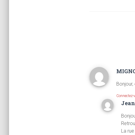
MIGN
Bonjour,
Connectez-
Jean
Bonjou
Retrou
La rue