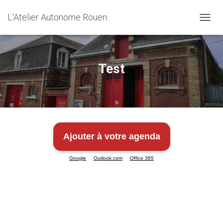
L'Atelier Autonome Rouen
O
U
V
R
I
Test
R
/
F
E
R
M
E
Ajouter à votre agenda
R
L
|
|
A
Google
Outlook.com
Office 365
N
A
V
I
G
A