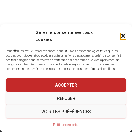
T
I
O
N
Gérer le consentement aux
cookies
Pour offrir les meilleures expériences, nous utilisons des technologies telles que les
cookies pour stocker et/ou accéder aux informations des appareils. Le fait de consentir à
ces technologies nous permettra de traiter des données telles que le comportement de
navigation ou les ID uniques sur ce site. Le fait de ne pas consentir ou de retirer son
consentement peut avoir un effet négatif sur certaines caractéristiques et fonctions.
ACCEPTER
REFUSER
MENTIONS LÉGALES
POLITIQUE DE COOKIES
VOIR LES PRÉFÉRENCES
Politique de cookies