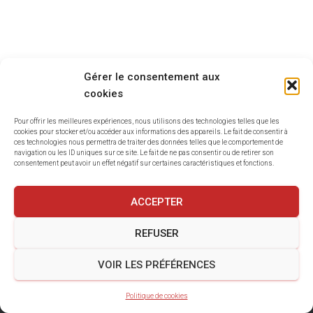
T
I
O
N
Gérer le consentement aux
cookies
Pour offrir les meilleures expériences, nous utilisons des technologies telles que les
cookies pour stocker et/ou accéder aux informations des appareils. Le fait de consentir à
ces technologies nous permettra de traiter des données telles que le comportement de
navigation ou les ID uniques sur ce site. Le fait de ne pas consentir ou de retirer son
consentement peut avoir un effet négatif sur certaines caractéristiques et fonctions.
ACCEPTER
REFUSER
MENTIONS LÉGALES
POLITIQUE DE COOKIES
VOIR LES PRÉFÉRENCES
Politique de cookies