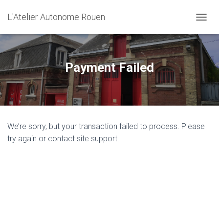
L'Atelier Autonome Rouen
O
U
V
R
I
Payment Failed
R
/
F
E
R
M
We’re sorry, but your transaction failed to process. Please
E
R
try again or contact site support.
L
A
N
A
V
I
G
A