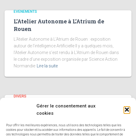
EVENEMENTS
L’Atelier Autonome à L’Atrium de
Rouen
L’Atelier Autonome à L’Atrium de Rouen : exposition
autour de l’intelligence Artificielle Il y a quelques mois,
l’Atelier Autonome s’est rendu à L’Atrium de Rouen dans
le cadre d’une exposition organisée par Science Action
Normandie
Lire la suite
DIVERS
Nouvelles Réalisations au Pavillon
Gérer le consentement aux
des Transitions !
cookies
Jeudi dernier, nous avons eu l’honneur d’assister à
Pour offrir les meilleures expériences, nous utilisons des technologies telles que les
cookies pour stocker et/ou accéder aux informations des appareils. Le fait de consentir à
l’inauguration de la toute nouvelle exposition du Pavillon
ces technologies nous permettra de traiter des données telles que le comportement de