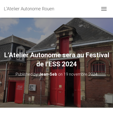
L'Atelier Autonome Rouen
O
U
V
R
I
R
/
F
E
L’Atelier Autonome sera au Festival
R
M
de l’ESS 2024
E
R
Published by
Jean-Seb
on
19 novembre 2024
L
A
N
A
V
I
G
A