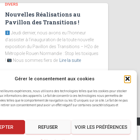
DIVERS
Nouvelles Réalisations au
Pavillon des Transitions !
Jeudi dernier, nous avons eu l’honneur
d’assister à l’inauguration de la toute nouvelle
exposition du Pavillon des Transitions – H2o de
Métropole Rouen Normandie : Stop les toxiques
!
Nous sommes fiers de
Lire la suite
Gérer le consentement aux cookies
 meilleures expériences, nous utilisons des technologies telles que les cookies pour stocker
ux informations des appareils. Le fait de consentir à ces technologies nous permettra de
nées telles que le comportement de navigation ou les ID uniques sur ce site. Le fait de ne pas
 retirer son consentement peut avoir un effet négatif sur certaines caractéristiques et
EPTER
REFUSER
VOIR LES PRÉFÉRENCES