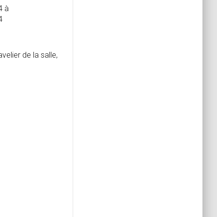
4
à
4
elier de la salle,