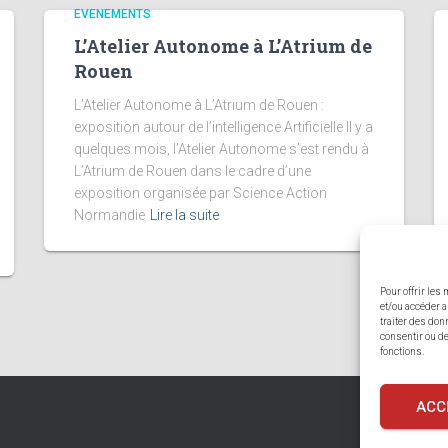
EVENEMENTS
L’Atelier Autonome à L’Atrium de
Rouen
L’Atelier Autonome à L’Atrium de Rouen :
exposition autour de l’intelligence Artificielle Il y a
quelques mois, l’Atelier Autonome s’est rendu à
L’Atrium de Rouen dans le cadre d’une
exposition organisée par Science Action
Normandie
Lire la suite
Pour offrir les
et/ou accéder a
traiter des don
consentir ou de
fonctions.
ACC