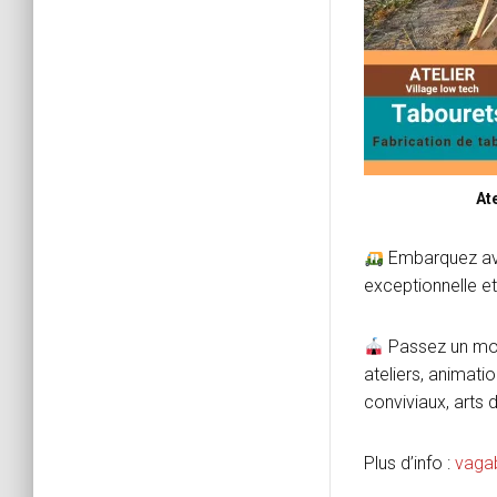
At
Embarquez ave
exceptionnelle e
Passez un mo
ateliers, animat
conviviaux, arts
Plus d’info :
vaga