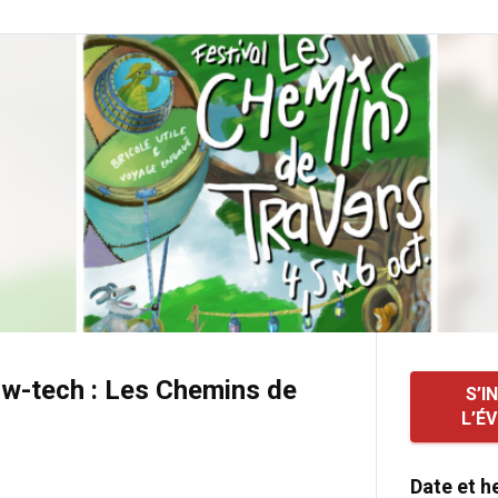
ow-tech : Les Chemins de
S’I
L’É
Date et h