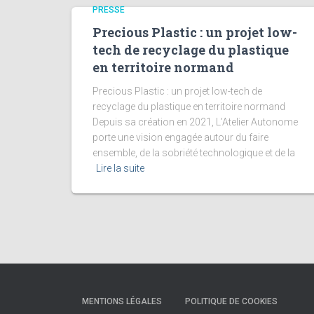
PRESSE
Precious Plastic : un projet low-
tech de recyclage du plastique
en territoire normand
Precious Plastic : un projet low-tech de
recyclage du plastique en territoire normand
Depuis sa création en 2021, L’Atelier Autonome
porte une vision engagée autour du faire
ensemble, de la sobriété technologique et de la
Lire la suite
MENTIONS LÉGALES
POLITIQUE DE COOKIES