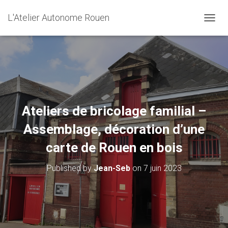
L'Atelier Autonome Rouen
O
U
V
R
I
R
/
F
E
Ateliers de bricolage familial –
R
M
Assemblage, décoration d’une
E
R
carte de Rouen en bois
L
A
Published by
Jean-Seb
on
7 juin 2023
N
A
V
I
G
A