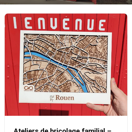
T
I
O
N
Ateliers de bricolage familial –