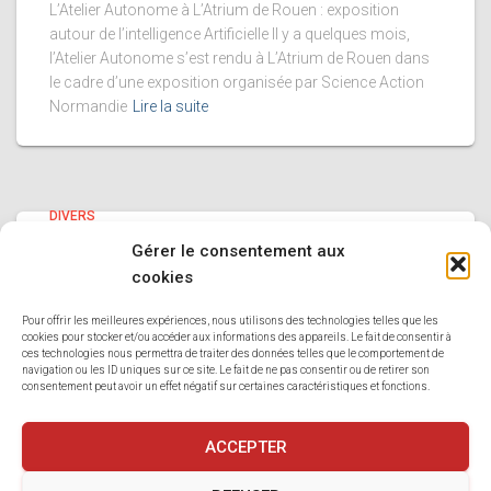
L’Atelier Autonome à L’Atrium de Rouen : exposition
autour de l’intelligence Artificielle Il y a quelques mois,
l’Atelier Autonome s’est rendu à L’Atrium de Rouen dans
le cadre d’une exposition organisée par Science Action
Normandie
Lire la suite
DIVERS
Nouvelles Réalisations au Pavillon
Gérer le consentement aux
des Transitions !
cookies
Jeudi dernier, nous avons eu l’honneur d’assister à
Pour offrir les meilleures expériences, nous utilisons des technologies telles que les
cookies pour stocker et/ou accéder aux informations des appareils. Le fait de consentir à
l’inauguration de la toute nouvelle exposition du Pavillon
ces technologies nous permettra de traiter des données telles que le comportement de
des Transitions – H2o de Métropole Rouen Normandie :
navigation ou les ID uniques sur ce site. Le fait de ne pas consentir ou de retirer son
Stop les toxiques !
Nous sommes fiers de
Lire la suite
consentement peut avoir un effet négatif sur certaines caractéristiques et fonctions.
ACCEPTER