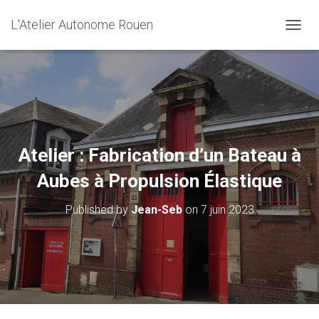
L'Atelier Autonome Rouen
O
U
V
R
I
R
/
F
E
Atelier : Fabrication d’un Bateau à
R
M
Aubes à Propulsion Élastique
E
R
Published by
Jean-Seb
on
7 juin 2023
L
A
N
A
V
I
G
A