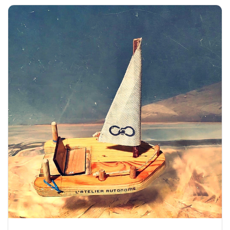
T
I
O
N